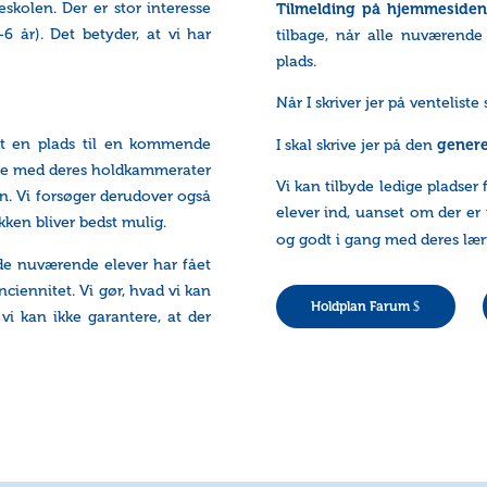
skolen. Der er stor interesse
Tilmelding på hjemmesiden
6 år). Det betyder, at vi har
tilbage, når alle nuværende
plads.
Når I skriver jer på ventelis
udt en plads til en kommende
genere
I skal skrive jer på den
ætte med deres holdkammerater
Vi kan tilbyde ledige pladser f
. Vi forsøger derudover også
elever ind, uanset om der er 
ken bliver bedst mulig.
og godt i gang med deres lær
e de nuværende elever har fået
nciennitet. Vi gør, hvad vi kan
Holdplan Farum
vi kan ikke garantere, at der