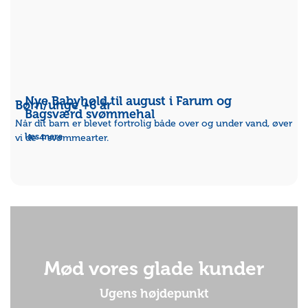
Nye Babyhold til august i Farum og
Børn/unge +6 år
Bagsværd svømmehal
Når dit barn er blevet fortrolig både over og under vand, øver
læs mere
vi de 4 svømmearter.
Mød vores glade kunder
Ugens højdepunkt