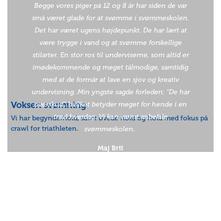
Begge vores piger på 12 og 8 år har siden de var
små været glade for at svømme i svømmeskolen.
Det har været ugens højdepunkt. De har lært at
være trygge i vand og at svømme forskellige
stilarter. En stor ros til underviserne, som altid er
imødekommende og meget tålmodige, samtidig
med at de formår at lave en sjov og kreativ
undervisning. Min yngste sagde forleden: “De har
Voksen svømning
overskud”, hvilket betyder meget for hende i en
travl hverdag. Vi kan varmt anbefale
Vi har begynderhold, samt øvede hold og hold med fokus på
crawl for triathleten.
svømmeskolen.
Maj Brit