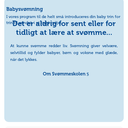
Babysvømning
I vores program til de helt små introduceres din baby trin for
Det er aldrig for sent eller for
trin til vandet, i et trygt miljø.
tidligt at lære at svømme...
At kunne svømme redder liv. Svømning giver velvære,
selvtillid og fylder babyer, børn og voksne med glæde,
når det lykkes.
Om Svømmeskolen