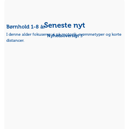
Seneste nyt
Børnhold 1-8 år
I denne alder fokuserer vi på motorik, svømmetyper og korte
Nyhedsoversigt
distancer.